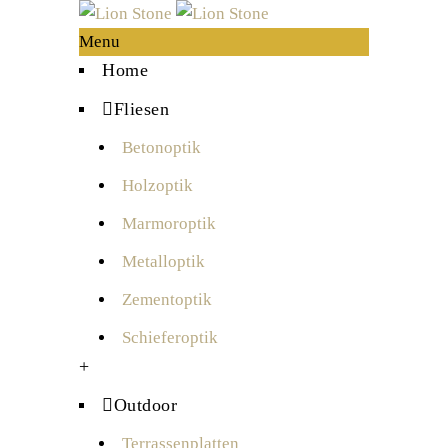
Menu
Home
Fliesen
Betonoptik
Holzoptik
Marmoroptik
Metalloptik
Zementoptik
Schieferoptik
+
Outdoor
Terrassenplatten