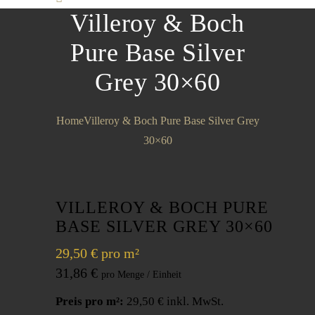
Villeroy & Boch
Pure Base Silver
Grey 30×60
Home
Villeroy & Boch Pure Base Silver Grey
30×60
VILLEROY & BOCH PURE
BASE SILVER GREY 30×60
29,50 € pro m²
31,86
€
Preis pro m²:
29,50 € inkl. MwSt.