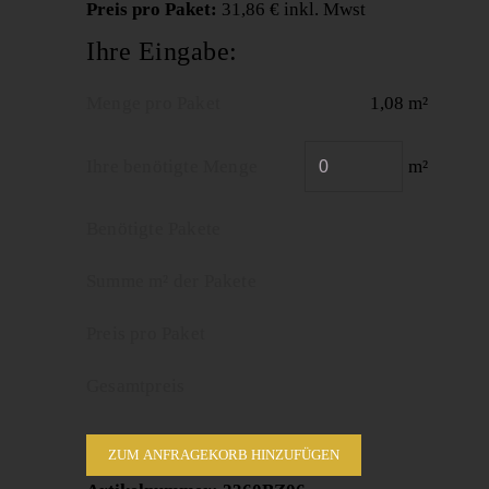
Preis pro Paket:
31,86 € inkl. Mwst
Ihre Eingabe:
Menge pro Paket
1,08 m²
Ihre benötigte Menge
m²
Benötigte Pakete
Summe m² der Pakete
Preis pro Paket
Gesamtpreis
ZUM ANFRAGEKORB HINZUFÜGEN