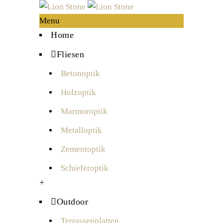
Menu
Home
Fliesen
Betonoptik
Holzoptik
Marmoroptik
Metalloptik
Zementoptik
Schieferoptik
+
Outdoor
Terrassenplatten