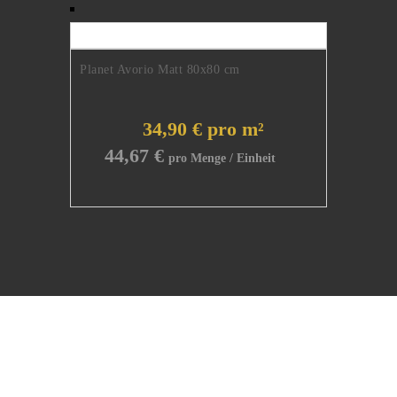
Planet Avorio Matt 80x80 cm
34,90 € pro m²
44,67
€
Natursteine erster Qualität.
Kontakt