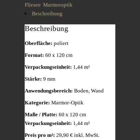
Fliesen
,
Marmoroptik
Beschreibung
Beschreibung
Oberfläche:
poliert
Format:
60 x 120 cm
Verpackungseinheit:
1,44 m²
Stärke:
9 mm
Anwendungsbereich:
Boden, Wand
Kategorie:
Marmor-Optik
Maße / Platte:
60 x 120 cm
Verpackungseinheit:
1,44 m²
Preis pro m²:
29,90 € inkl. MwSt.