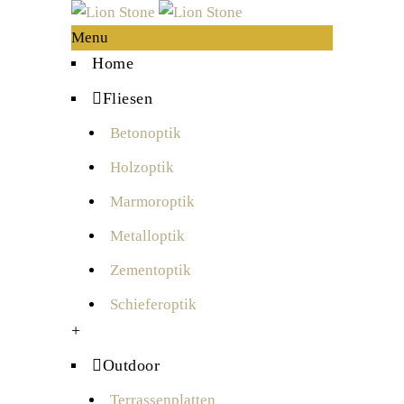
Menu
Home
Fliesen
Betonoptik
Holzoptik
Marmoroptik
Metalloptik
Zementoptik
Schieferoptik
+
Outdoor
Terrassenplatten