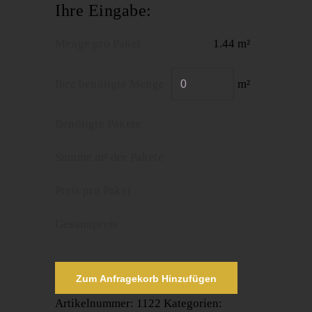
Ihre Eingabe:
Menge pro Paket
1.44 m²
Ihre benötigte Menge
m²
Benötigte Pakete
Summe m² der Pakete
Preis pro Paket
Gesamtpreis
Zum Anfragekorb Hinzufügen
Artikelnummer:
1122
Kategorien: