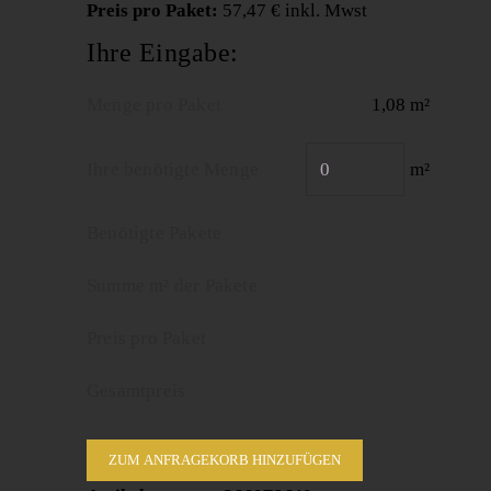
Preis pro Paket:
57,47 € inkl. Mwst
Ihre Eingabe:
Menge pro Paket
1,08 m²
Ihre benötigte Menge
m²
Benötigte Pakete
Summe m² der Pakete
Preis pro Paket
Gesamtpreis
ZUM ANFRAGEKORB HINZUFÜGEN