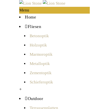
Menu
Home
Fliesen
Betonoptik
Holzoptik
Marmoroptik
Metalloptik
Zementoptik
Schieferoptik
+
Outdoor
Terrassenplatten