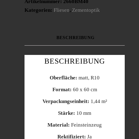
Artikelnummer:
2660BM40
Kategorien:
Fliesen
,
Zementoptik
BESCHREIBUNG
BESCHREIBUNG
Oberfläche:
matt, R10
Format:
60 x 60 cm
Verpackungseinheit:
1,44 m²
Stärke:
10 mm
Material:
Feinsteinzeug
Rektifiziert:
Ja