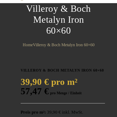
Villeroy & Boch
Metalyn Iron
60×60
Home
Villeroy & Boch Metalyn Iron 60×60
VILLEROY & BOCH METALYN IRON 60×60
39,90 € pro m²
57,47
€
Preis pro m²:
39,90 € inkl. MwSt.