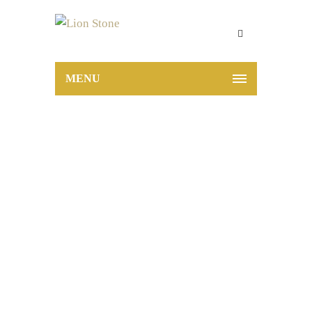
MENU
Epoch Anthrazit
Matt 60×120 cm
Home
Epoch Anthrazit Matt 60×120 cm