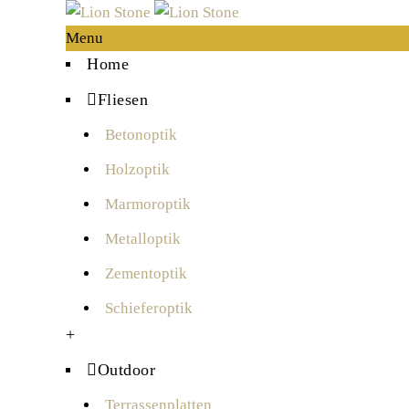
Menu
Home
Fliesen
Betonoptik
Holzoptik
Marmoroptik
Metalloptik
Zementoptik
Schieferoptik
+
Outdoor
Terrassenplatten