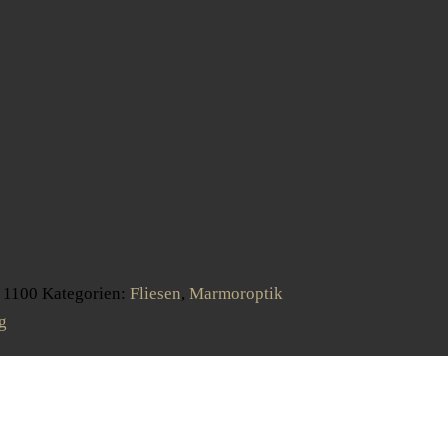
:
1100
Kategorien:
Fliesen
,
Marmoroptik
g