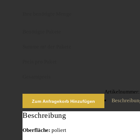
Ihre benötigte Menge
Benötigte Pakete
Summe m² der Pakete
Preis pro Paket
Gesamtpreis
Artikelnummer
Beschreibun
Zum Anfragekorb Hinzufügen
Beschreibung
Oberfläche:
poliert