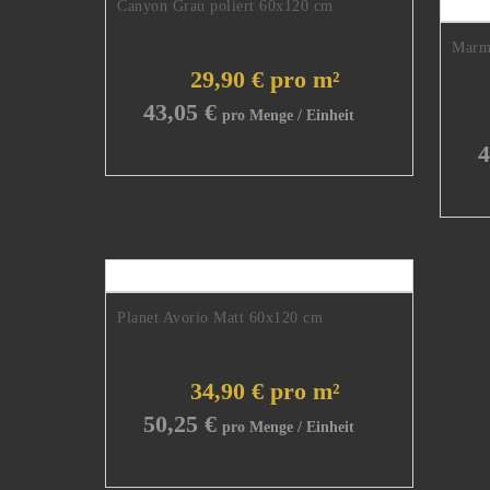
Canyon Grau poliert 60x120 cm
Marmi
29,90 € pro m²
43,05
€
4
Planet Avorio Matt 60x120 cm
34,90 € pro m²
50,25
€