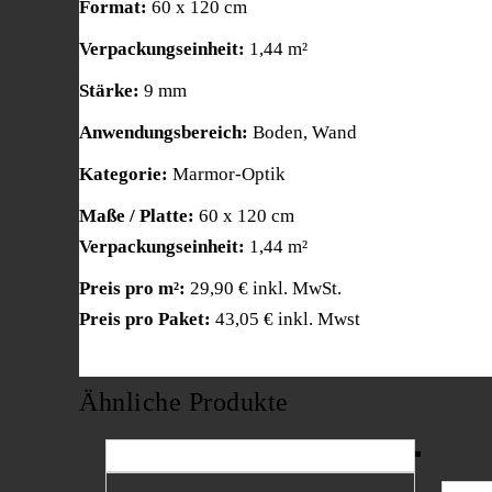
Format:
60 x 120 cm
Verpackungseinheit:
1,44 m²
Stärke:
9 mm
Anwendungsbereich:
Boden, Wand
Kategorie:
Marmor-Optik
Maße / Platte:
60 x 120 cm
Verpackungseinheit:
1,44 m²
Preis pro m²:
29,90 € inkl. MwSt.
Preis pro Paket:
43,05 € inkl. Mwst
Ähnliche Produkte