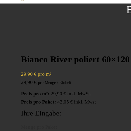
B
Bianco River poliert 60×12
29,90 € pro m²
29,90
€
Preis pro m²:
29,90 € inkl. MwSt.
Preis pro Paket:
43,05 € inkl. Mwst
Ihre Eingabe:
Menge pro Paket