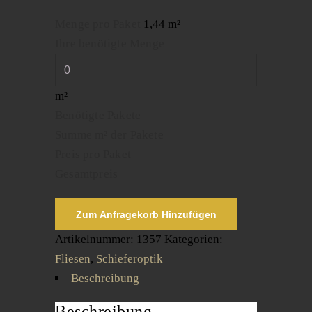
Menge pro Paket
1,44 m²
Ihre benötigte Menge
m²
Benötigte Pakete
Summe m² der Pakete
Preis pro Paket
Gesamtpreis
Zum Anfragekorb Hinzufügen
Artikelnummer:
1357
Kategorien:
Fliesen
,
Schieferoptik
Beschreibung
Beschreibung