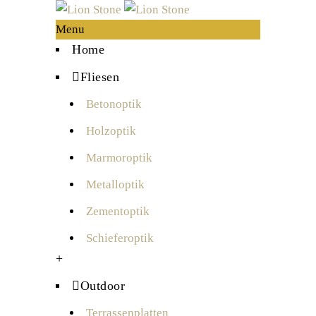
Menu
Home
Fliesen
Betonoptik
Holzoptik
Marmoroptik
Metalloptik
Zementoptik
Schieferoptik
+
Outdoor
Terrassenplatten