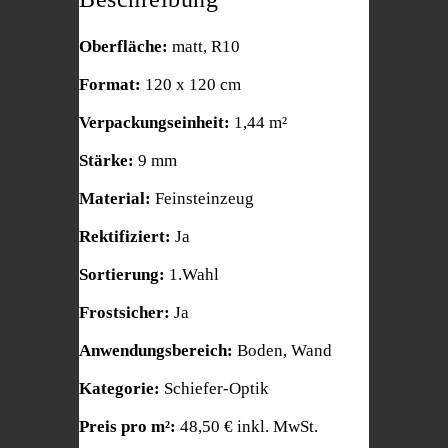
Oberfläche:
matt, R10
Format:
120 x 120 cm
Verpackungseinheit:
1,44 m²
Stärke:
9 mm
Material:
Feinsteinzeug
Rektifiziert:
Ja
Sortierung:
1.Wahl
Frostsicher:
Ja
Anwendungsbereich:
Boden, Wand
Kategorie:
Schiefer-Optik
Preis pro m²:
48,50 € inkl. MwSt.