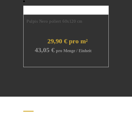
Pulpis Nero poliert 60x120 cm
29,90 € pro m²
43,05
€
Natursteine erster Qualität.
Kontakt