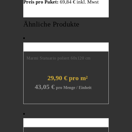
Preis pro Paket:
69,84 € inkl. Mwst
Ähnliche Produkte
Marmi Statuario poliert 60x120 cm
29,90 € pro m²
43,05
€