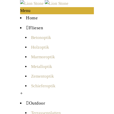
Menu
Home
Fliesen
Betonoptik
Holzoptik
Marmoroptik
Metalloptik
Zementoptik
Schieferoptik
+
Outdoor
Terrassenplatten