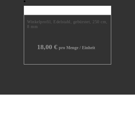
Winkelprofil, Edelstahl, gebürstet, 250 cm,
8 mm
18,00
€
Natursteine erster Qualität.
Kontakt