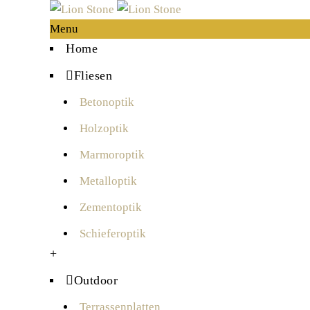
Menu
Home
Fliesen
Betonoptik
Holzoptik
Marmoroptik
Metalloptik
Zementoptik
Schieferoptik
+
Outdoor
Terrassenplatten