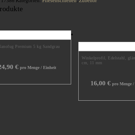
:
17386
Kategorien:
Fliesenschienen
,
Zubehör
rodukte
Nanofug Premium 5 kg Sandgrau
Winkelprofil, Edelstahl, glä
cm, 11 mm
24,90
€
16,00
€