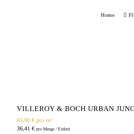
Home
Fl
Boch Urban Jungle Greige mat
Home
Villeroy & Boch Urban Jungle Greige matt 80x80x2 cm
VILLEROY & BOCH URBAN JUNG
65,90 € pro m²
36,41
€