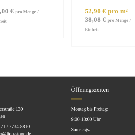
,00
€
52,90 € pro m²
38,08
€
Öffnungszeiten
erstraße 130
Montag bis Freitag:
gen
9:00-18:00 Uhr
271 / 7734-8810
Samstags:
fo@lion-stone.de