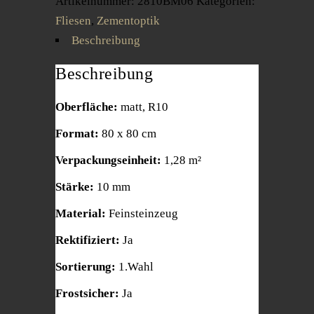
Artikelnummer:
2810BM06
Kategorien:
Fliesen
,
Zementoptik
Beschreibung
Beschreibung
Oberfläche:
matt, R10
Format:
80 x 80 cm
Verpackungseinheit:
1,28 m²
Stärke:
10 mm
Material:
Feinsteinzeug
Rektifiziert:
Ja
Sortierung:
1.Wahl
Frostsicher:
Ja