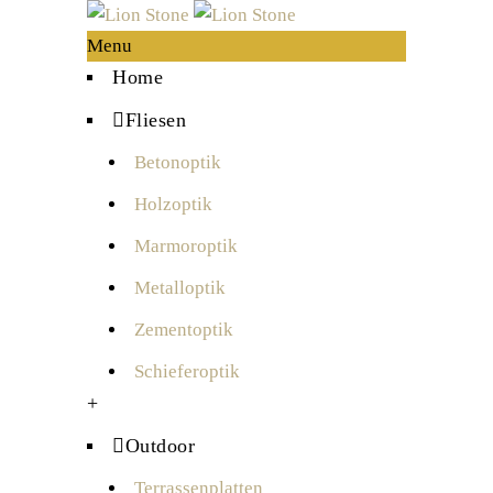
Menu
Home
Fliesen
Betonoptik
Holzoptik
Marmoroptik
Metalloptik
Zementoptik
Schieferoptik
+
Outdoor
Terrassenplatten