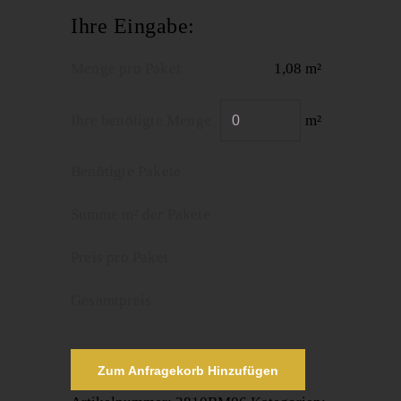
Ihre Eingabe:
Menge pro Paket
1,08 m²
Ihre benötigte Menge
m²
Benötigte Pakete
Summe m² der Pakete
Preis pro Paket
Gesamtpreis
Zum Anfragekorb Hinzufügen