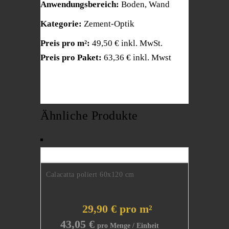
Anwendungsbereich:
Boden, Wand
Kategorie:
Zement-Optik
Preis pro m²:
49,50 € inkl. MwSt.
Preis pro Paket:
63,36 € inkl. Mwst
Ähnliche Produkte
Calacatta poliert 60x120 cm
29,90 € pro m²
43,05
€