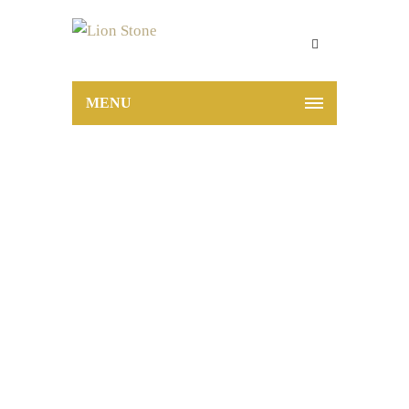
MENU
Villeroy & Boch
Memphis Warm
Grey 80x80x2
Home
Villeroy & Boch Memphis Warm
Grey 80x80x2