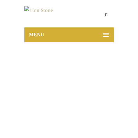
MENU
PCI Nanofug
Premium 5 kg
Rehbraun
Home
PCI Nanofug Premium 5 kg
Rehbraun