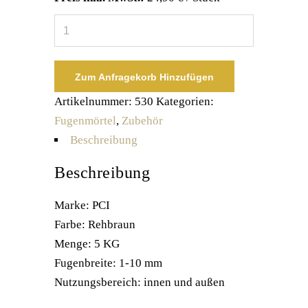
PCI
Nanofug
Premium
Zum Anfragekorb Hinzufügen
5
kg
Artikelnummer:
530
Kategorien:
Rehbraun
Fugenmörtel
,
Zubehör
Menge
Beschreibung
Beschreibung
Marke: PCI
Farbe: Rehbraun
Menge: 5 KG
Fugenbreite: 1-10 mm
Nutzungsbereich: innen und außen