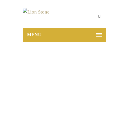
MENU
Carinzia Beige
matt 20×120 cm
Home
Carinzia Beige matt 20×120 cm