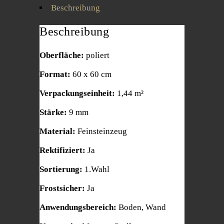
Beschreibung
Beschreibung
Oberfläche:
poliert
Format:
60 x 60 cm
Verpackungseinheit:
1,44 m²
Stärke:
9 mm
Material:
Feinsteinzeug
Rektifiziert:
Ja
Sortierung:
1.Wahl
Frostsicher:
Ja
Anwendungsbereich:
Boden, Wand