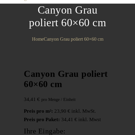
Canyon Grau
poliert 60×60 cm
Home
Canyon Grau poliert 60×60 cm
Canyon Grau poliert
60×60 cm
34,41
€
Preis pro m²:
23,90 € inkl. MwSt.
Preis pro Paket:
34,41 € inkl. Mwst
Ihre Eingabe: