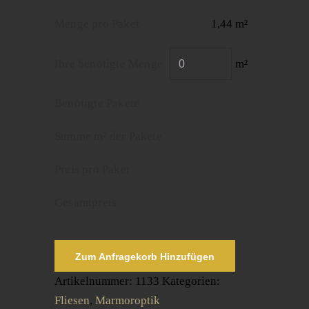
Menge pro Paket
1,44 m²
Ihre benötigte Menge
m²
Benötigte Pakete
Summe m² der Pakete
Preis pro Paket
Gesamtpreis
Zum Anfragekorb Hinzufügen
Artikelnummer:
1133
Kategorien:
Fliesen
,
Marmoroptik