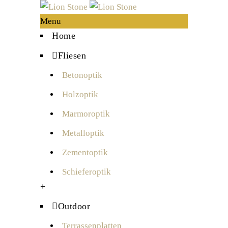
Menu
Home
Fliesen
Betonoptik
Holzoptik
Marmoroptik
Metalloptik
Zementoptik
Schieferoptik
+
Outdoor
Terrassenplatten